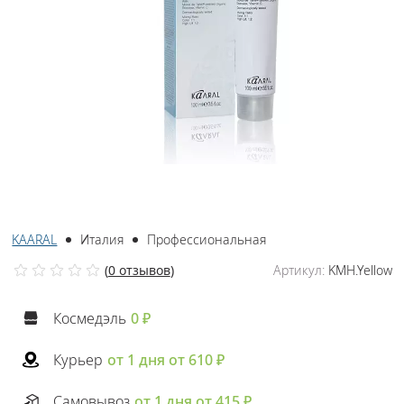
KAARAL
Италия
Профессиональная
(
0 отзывов
)
Артикул:
KMH.Yellow
Космедэль
0 ₽
Курьер
от 1 дня от 610 ₽
Самовывоз
от 1 дня от 415 ₽