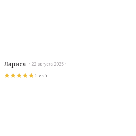
Лариса
• 22 августа 2025 •
5 из 5
В отличие от жестких скрабов, этот крем работает
мягко и бережно. Он отлично выравнивает рельеф и
подготавливает лицо к маскам и кремам, усиливая их
действие. Кожа после него свежая, ровная и совсем