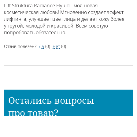
Lift Struktura Radiance Flyuid - моя новая
косметическая любовь! Мгновенно создает эффект
лифтинга, улучшает цвет лица и делает кожу более
упругой, молодой и красивой. Всем советую
попробовать обязательно.
Отзыв полезен?
Да
(
0
)
Нет
(
0
)
Остались вопросы
про товар?
Наш консультант расскажет всё!
Приходите в наш магазин!