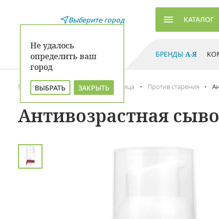
КАТАЛОГ
Выберите город
Не удалось
БРЕНДЫ
А-Я
КО
определить ваш
город
Главная
Каталог
Уход для лица
Против старения
Ан
ВЫБРАТЬ
ЗАКРЫТЬ
Антивозрастная сывор