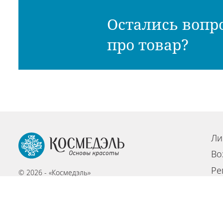
Остались вопр
про товар?
Ли
Во
Ре
© 2026 - «Космедэль»
По