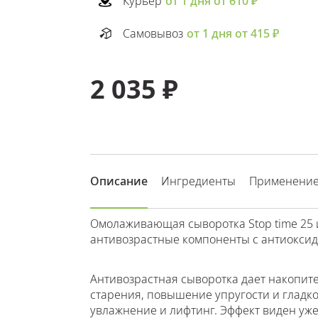
Курьер
от 1 дня от 610 ₽
Самовывоз
от 1 дня от 415 ₽
2 035 ₽
Описание
Ингредиенты
Применени
Омолаживающая сыворотка Stop time 25 
антивозрастные компоненты с антиокси
Антивозрастная сыворотка дает накопит
старения, повышение упругости и гладко
увлажнение и лифтинг. Эффект виден уж