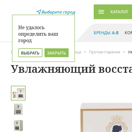
КАТАЛОГ
Выберите город
Не удалось
БРЕНДЫ
А-Я
КО
определить ваш
город
Главная
Каталог
Уход для лица
Против старения
У
ВЫБРАТЬ
ЗАКРЫТЬ
Увлажняющий восста