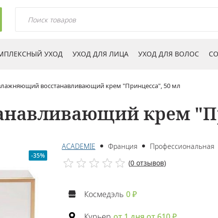
МПЛЕКСНЫЙ УХОД
УХОД ДЛЯ ЛИЦА
УХОД ДЛЯ ВОЛОС
СО
влажняющий восстанавливающий крем "Принцесса", 50 мл
навливающий крем "Пр
ACADEMIE
Франция
Профессиональная
-35%
(
0 отзывов
)
Космедэль
0 ₽
Курьер
от 1 дня от 610 ₽