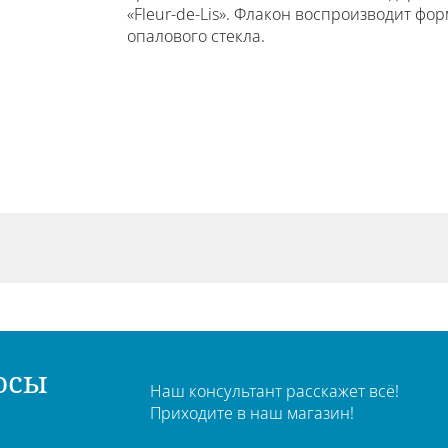
«Fleur-de-Lis». Флакон воспроизводит фо
опалового стекла.
осы
Наш консультант расскажет всё!
Приходите в наш магазин!