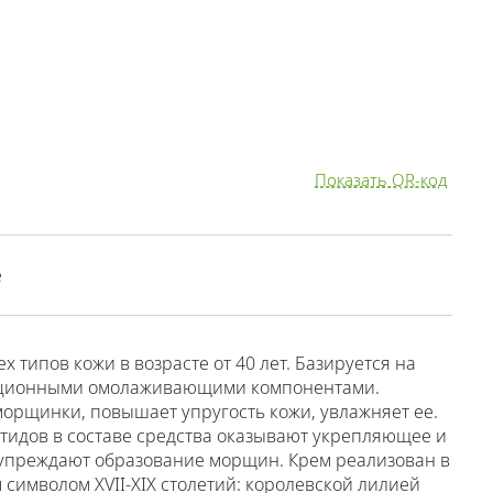
Показать QR-код
е
 типов кожи в возрасте от 40 лет. Базируется на
вационными омолаживающими компонентами.
морщинки, повышает упругость кожи, увлажняет ее.
птидов в составе средства оказывают укрепляющее и
дупреждают образование морщин. Крем реализован в
символом XVII-XIX столетий: королевской лилией