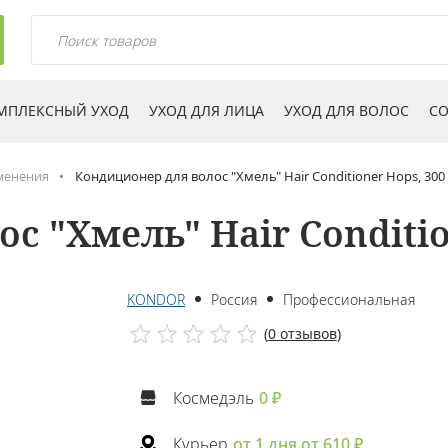
МПЛЕКСНЫЙ УХОД
УХОД ДЛЯ ЛИЦА
УХОД ДЛЯ ВОЛОС
СО
менения
Кондиционер для волос "Хмель" Hair Conditioner Hops, 300
с "Хмель" Hair Conditio
KONDOR
Россия
Профессиональная
(
0 отзывов
)
Космедэль
0 ₽
Курьер
от 1 дня от 610 ₽