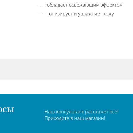
обладает освежающим эффектом
тонизирует и увлажняет кожу
осы
Наш консультант расскажет всё!
Приходите в наш магазин!