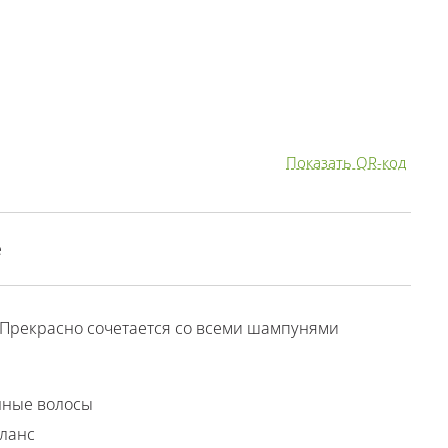
Показать QR-код
е
 Прекрасно сочетается со всеми шампунями
нные волосы
аланс