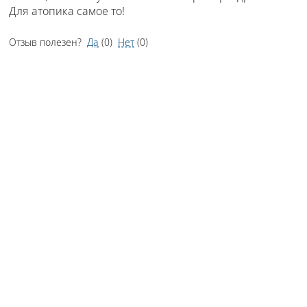
Для атопика самое то!
Отзыв полезен?
Да
(
0
)
Нет
(
0
)
Владислава
• 3 марта 2025 •
5 из 5
Очень хороший бальзам, который спасает мою очень
сухую кожу сосклонностью к постоянной экземе.