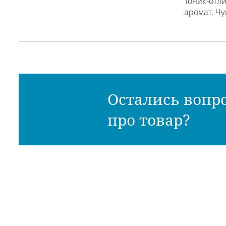
Тоник-отли
аромат. Чу
Остались вопр
про товар?
Ли