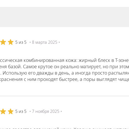
5 из 5
• 8 марта 2025 •
ссическая комбинированная кожа: жирный блеск в Т-зоне
еня базой. Самое крутое он реально матирует, но при этом
 Использую его дважды в день, а иногда просто распыляю
краснения с ним проходят быстрее, а поры выглядят чище
5 из 5
• 7 ноября 2025 •