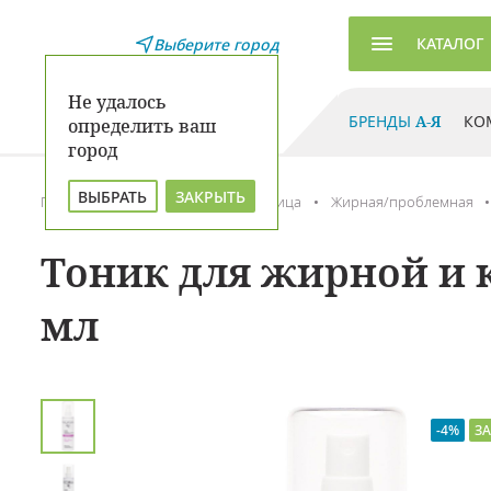
КАТАЛОГ
Выберите город
Не удалось
БРЕНДЫ
А-Я
КО
определить ваш
город
ВЫБРАТЬ
ЗАКРЫТЬ
Главная
Каталог
Уход для лица
Жирная/проблемная
Тоник для жирной и 
мл
-4%
ЗА