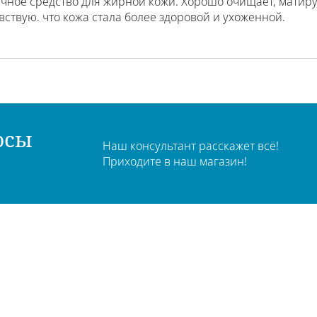
чное средство для жирной кожи. Хорошо очищает, матируе
вствую. что кожа стала более здоровой и ухоженной.
осы
Наш консультант расскажет всё!
Приходите в наш магазин!
чный кабинет
О компании