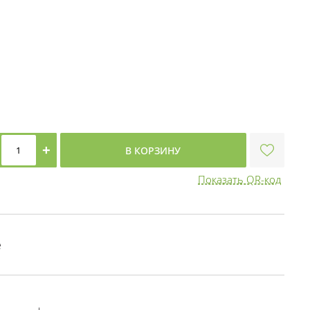
+
В КОРЗИНУ
Показать QR-код
е